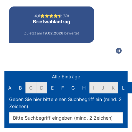
Filter und Suche
Alle Einträge
A
B
C
D
E
F
G
H
I
J
K
L
Geben Sie hier bitte einen Suchbegriff ein (mind. 2
Zeichen).
Online-Dienste