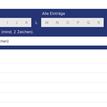
Alle Einträge
I
J
K
L
M
N
O
P
Q
R
 (mind. 2 Zeichen).