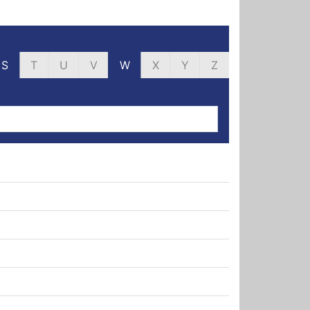
S
T
U
V
W
X
Y
Z