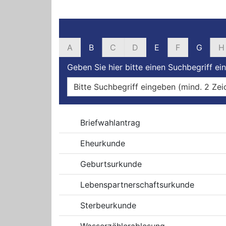
Filter und Suche
A
B
C
D
E
F
G
H
Geben Sie hier bitte einen Suchbegriff ein
Online-Dienste
Briefwahlantrag
Eheurkunde
Geburtsurkunde
Lebenspartnerschaftsurkunde
Sterbeurkunde