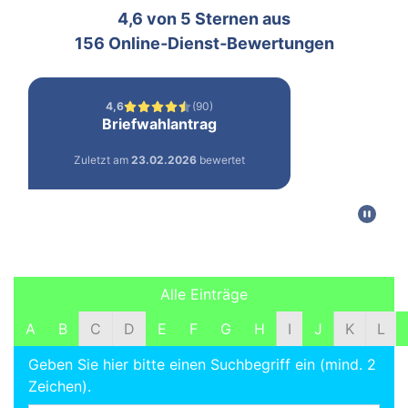
Filter und Suche
Alle Einträge
A
B
C
D
E
F
G
H
I
J
K
L
Geben Sie hier bitte einen Suchbegriff ein (mind. 2
Zeichen).