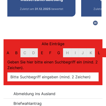
Filter und Suche
Alle Einträge
A
B
C
D
E
F
G
H
I
J
K
L
Geben Sie hier bitte einen Suchbegriff ein (mind. 2
Zeichen).
Online-Dienste
Abmeldung ins Ausland
Briefwahlantrag