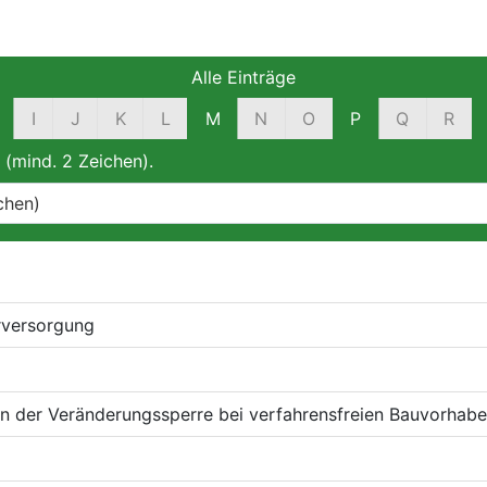
Alle Einträge
I
J
K
L
M
N
O
P
Q
R
 (mind. 2 Zeichen).
rversorgung
 der Veränderungssperre bei verfahrensfreien Bauvorhab