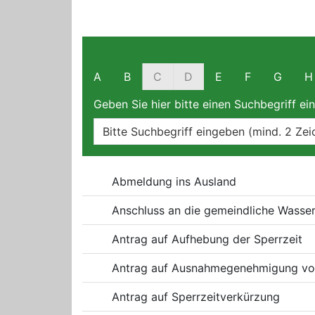
Filter und Suche
A
B
C
D
E
F
G
H
Geben Sie hier bitte einen Suchbegriff ein
Online-Dienste
Abmeldung ins Ausland
Anschluss an die gemeindliche Wasse
Antrag auf Aufhebung der Sperrzeit
Antrag auf Ausnahmegenehmigung von
Antrag auf Sperrzeitverkürzung