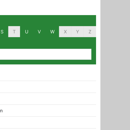
S
T
U
V
W
X
Y
Z
en