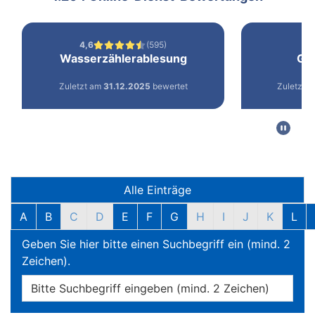
Filter und Suche
Alle Einträge
A
B
C
D
E
F
G
H
I
J
K
L
Geben Sie hier bitte einen Suchbegriff ein (mind. 2
Zeichen).