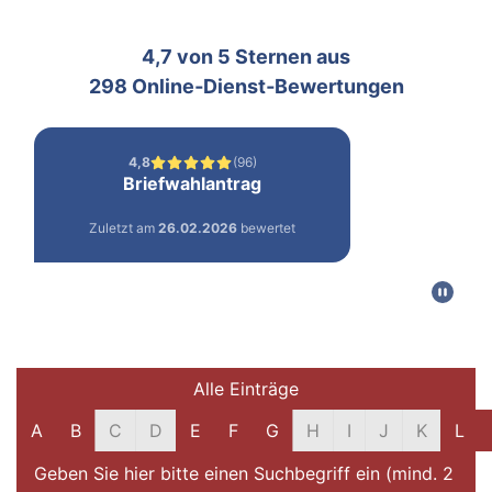
Filter und Suche
Alle Einträge
A
B
C
D
E
F
G
H
I
J
K
L
Geben Sie hier bitte einen Suchbegriff ein (mind. 2