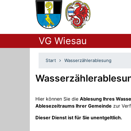
VG Wiesau
Start
Wasserzählerablesung