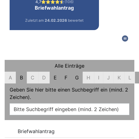
Filter und Suche
Alle Einträge
A
B
C
D
E
F
G
H
I
J
K
L
Geben Sie hier bitte einen Suchbegriff ein (mind. 2
Zeichen).
Online-Dienste
Briefwahlantrag