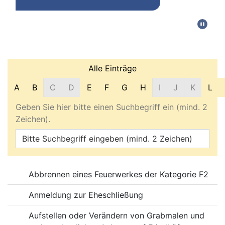
Filter und Suche
Alle Einträge
A
B
C
D
E
F
G
H
I
J
K
L
Geben Sie hier bitte einen Suchbegriff ein (mind. 2
Zeichen).
Online-Dienste
Abbrennen eines Feuerwerkes der Kategorie F2
Anmeldung zur Eheschließung
Aufstellen oder Verändern von Grabmalen und