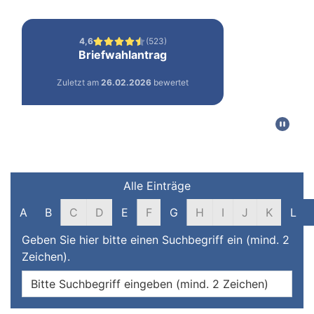
Filter und Suche
Alle Einträge
A
B
C
D
E
F
G
H
I
J
K
L
Geben Sie hier bitte einen Suchbegriff ein (mind. 2
Zeichen).