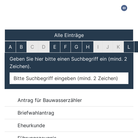
Filter und Suche
Alle Einträge
A
B
C
D
E
F
G
H
I
J
K
L
Geben Sie hier bitte einen Suchbegriff ein (mind. 2
Zeichen).
Online-Dienste
Antrag für Bauwasserzähler
Briefwahlantrag
Eheurkunde
Führungszeugnis