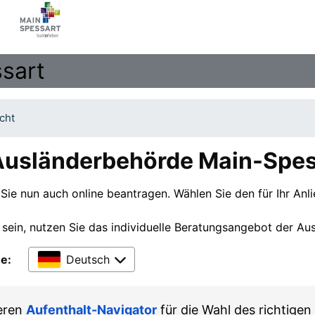
sart
cht