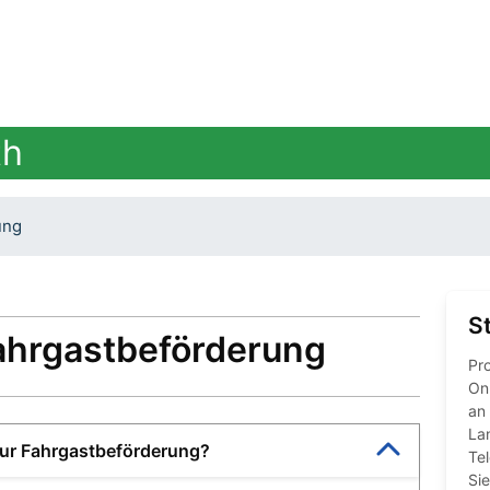
th
ung