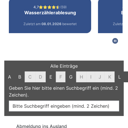
Filter und Suche
Alle Einträge
A
B
C
D
E
F
G
H
I
J
K
L
Geben Sie hier bitte einen Suchbegriff ein (mind. 2
Zeichen).
Online-Dienste
Abmeldung ins Ausland