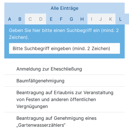
Filter und Suche
Alle Einträge
A
B
C
D
E
F
G
H
I
J
K
L
Geben Sie hier bitte einen Suchbegriff ein (mind. 2
Zeichen).
Online-Dienste
Anmeldung zur Eheschließung
Baumfällgenehmigung
Beantragung auf Erlaubnis zur Veranstaltung
von Festen und anderen öffentlichen
Vergnügungen
Beantragung auf Genehmigung eines
„Gartenwasserzählers“