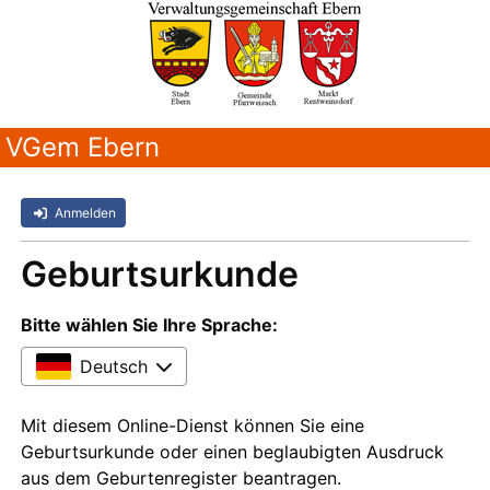
VGem Ebern