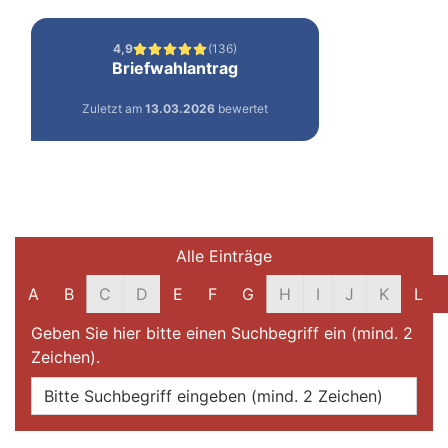
Filter und Suche
Alle Einträge
A
B
C
D
E
F
G
H
I
J
K
L
Geben Sie hier bitte einen Suchbegriff ein (mind. 2
Zeichen).
Online-Dienste