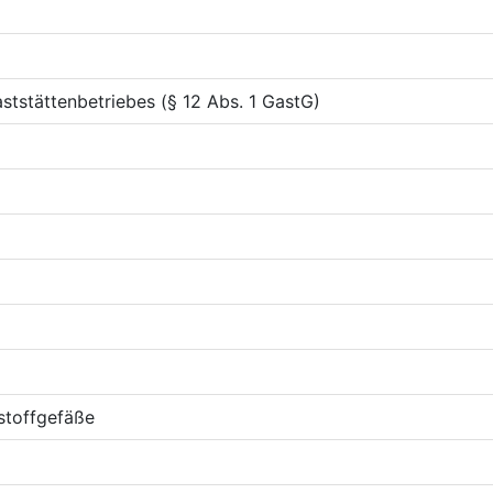
tstättenbetriebes (§ 12 Abs. 1 GastG)
stoffgefäße