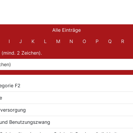
Alle Einträge
I
J
K
L
M
N
O
P
Q
R
 (mind. 2 Zeichen).
egorie F2
e
rversorgung
- und Benutzungszwang