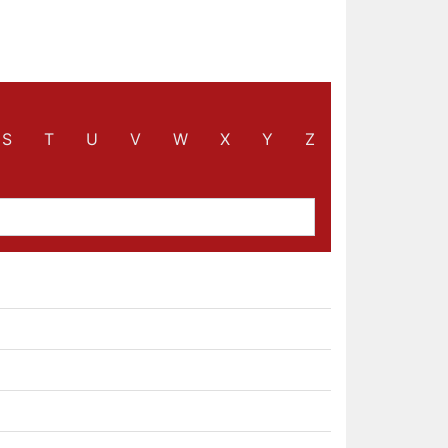
S
T
U
V
W
X
Y
Z