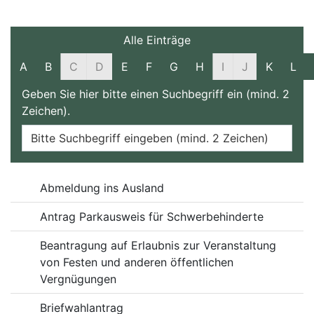
Filter und Suche
Alle Einträge
A
B
C
D
E
F
G
H
I
J
K
L
Geben Sie hier bitte einen Suchbegriff ein (mind. 2
Zeichen).
Online-Dienste
Abmeldung ins Ausland
Antrag Parkausweis für Schwerbehinderte
Beantragung auf Erlaubnis zur Veranstaltung
von Festen und anderen öffentlichen
Vergnügungen
Briefwahlantrag