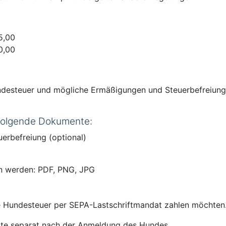
5,00
0,00
Hundesteuer und mögliche Ermäßigungen und Steuerbefreiu
 folgende Dokumente:
erbefreiung (optional)
n werden: PDF, PNG, JPG
e Hundesteuer per SEPA-Lastschriftmandat zahlen möchten
itte separat nach der Anmeldung des Hundes.