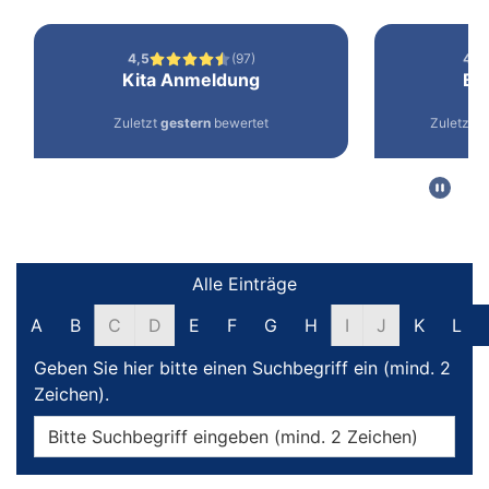
Filter und Suche
Alle Einträge
A
B
C
D
E
F
G
H
I
J
K
L
Geben Sie hier bitte einen Suchbegriff ein (mind. 2
Zeichen).
Online-Dienste