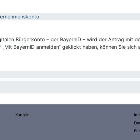
nternehmenskonto
talen Bürgerkonto – der BayernID – wird der Antrag mit de
 „Mit BayernID anmelden“ geklickt haben, können Sie sich a
Kontakt
Im
Da
Fe