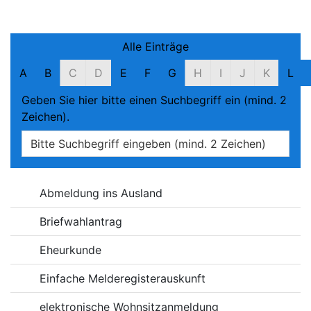
Filter und Suche
Alle Einträge
A
B
C
D
E
F
G
H
I
J
K
L
Geben Sie hier bitte einen Suchbegriff ein (mind. 2
Zeichen).
Online-Dienste
Abmeldung ins Ausland
Briefwahlantrag
Eheurkunde
Einfache Melderegisterauskunft
elektronische Wohnsitzanmeldung