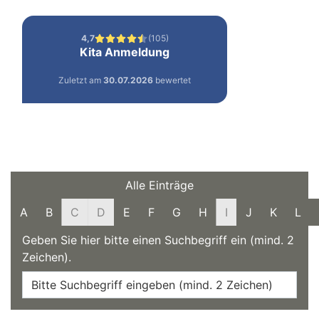
Filter und Suche
Alle Einträge
A
B
C
D
E
F
G
H
I
J
K
L
Geben Sie hier bitte einen Suchbegriff ein (mind. 2
Zeichen).
Online-Dienste