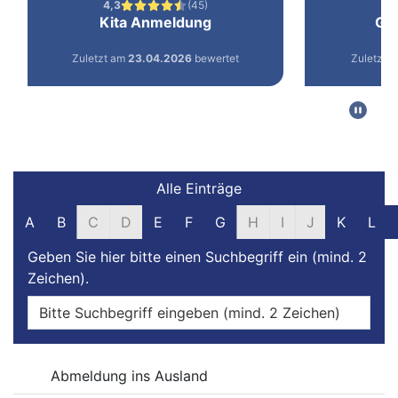
Filter und Suche
Alle Einträge
A
B
C
D
E
F
G
H
I
J
K
L
Geben Sie hier bitte einen Suchbegriff ein (mind. 2
Zeichen).
Online-Dienste
Abmeldung ins Ausland