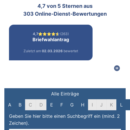
Filter und Suche
Alle Einträge
A
B
C
D
E
F
G
H
I
J
K
L
Geben Sie hier bitte einen Suchbegriff ein (mind. 2
Zeichen).