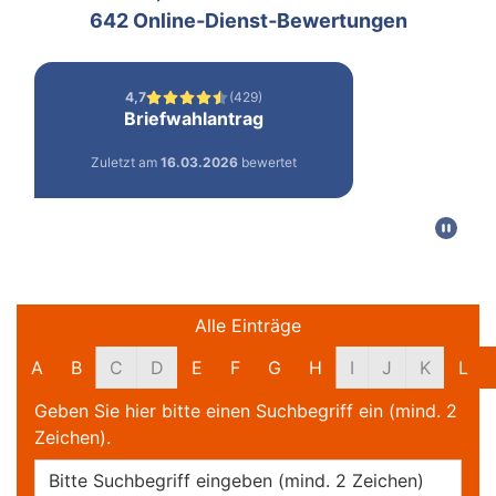
Filter und Suche
Alle Einträge
A
B
C
D
E
F
G
H
I
J
K
L
Geben Sie hier bitte einen Suchbegriff ein (mind. 2
Zeichen).